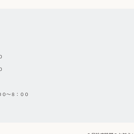
０
０
：００～８：００