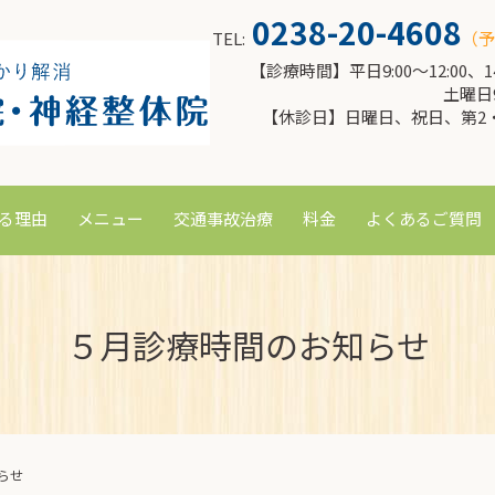
0238-20-4608
TEL:
（予
【診療時間】平日9:00～12:00、14:
土曜日9:
【休診日】日曜日、祝日、第2
る理由
メニュー
交通事故治療
料金
よくあるご質問
５月診療時間のお知らせ
らせ